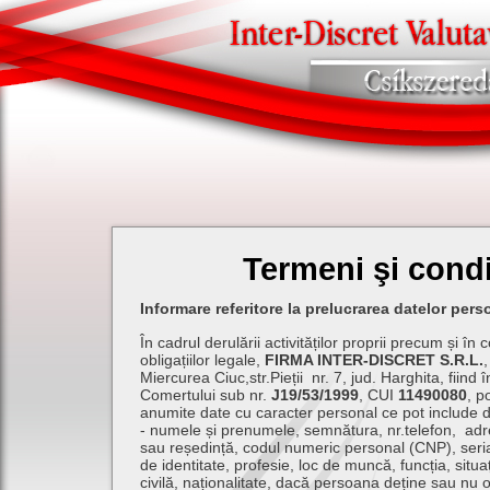
Termeni şi condi
Informare referitore la prelucrarea datelor pers
În cadrul derulării activităților proprii precum și în c
obligațiilor legale,
FIRMA INTER-DISCRET S.R.L.
,
Miercurea Ciuc,str.Pieții nr. 7, jud. Harghita, fiind î
Comertului sub nr.
J19/53/1999
, CUI
11490080
, p
anumite date cu caracter personal ce pot include 
- numele și prenumele, semnătura, nr.telefon, adr
sau reședință, codul numeric personal (CNP), seria
de identitate, profesie, loc de muncă, funcția, situaț
civilă, naționalitate, dacă persoana deține sau nu o 