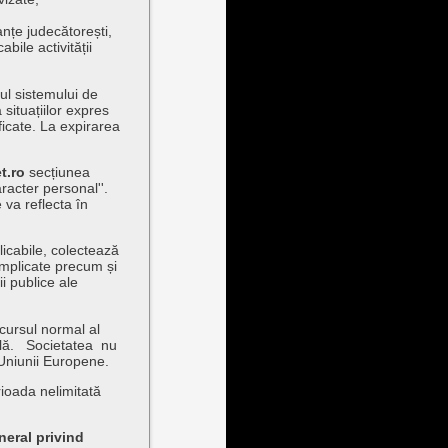
nțe judecătorești,
bile activității
ul sistemului de
situațiilor expres
ficate. La expirarea
t.ro
secțiunea
aracter personal''.
 va reflecta în
licabile, colectează
implicate precum și
ii publice ale
cursul normal al
gală. Societatea nu
 Uniunii Europene.
ioada nelimitată
eral privind