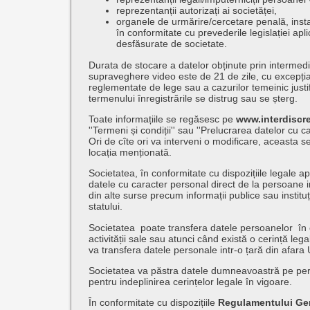
reprezentanții autorizați ai societăței,
organele de urmărire/cercetare penală, insta
în conformitate cu prevederile legislației aplica
desfăsurate de societate.
Durata de stocare a datelor obținute prin intermedi
supraveghere video este de 21 de zile, cu excepția 
reglementate de lege sau a cazurilor temeinic justi
termenului înregistrările se distrug sau se șterg.
Toate informațiile se regăsesc pe
www.interdiscre
''Termeni și condiții'' sau ''Prelucrarea datelor cu c
Ori de cîte ori va interveni o modificare, aceasta se
locația menționată.
Societatea, în conformitate cu dispozițiile legale ap
datele cu caracter personal direct de la persoane 
din alte surse precum informații publice sau instituț
statului.
Societatea poate transfera datele persoanelor în 
activității sale sau atunci când există o cerință le
va transfera datele personale intr-o țară din afara
Societatea va păstra datele dumneavoastră pe per
pentru indeplinirea cerințelor legale în vigoare.
În conformitate cu dispozițiile
Regulamentului Gen