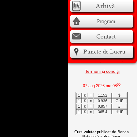
Termeni şi condiţii
00
07.aug.2026 ora 08
1
€
=
1.152
$
1
€
=
0.936
CHF
1
€
=
0.857
£
1
€
=
365.4
HUF
Curs valutar publicat de Banca
Națională a României