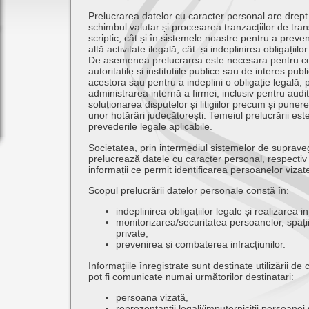
Prelucrarea datelor cu caracter personal are drept
schimbul valutar și procesarea tranzacțiilor de tran
scriptic, cât și în sistemele noastre pentru a preve
altă activitate ilegală, cât și indeplinirea obligațiilo
De asemenea prelucrarea este necesara pentru 
autoritatile si institutiile publice sau de interes publi
acestora sau pentru a indeplini o obligație legală, 
administrarea internă a firmei, inclusiv pentru audit
soluționarea disputelor și litigiilor precum și puner
unor hotărâri judecătorești. Temeiul prelucrării este
prevederile legale aplicabile.
Societatea, prin intermediul sistemelor de suprave
prelucrează datele cu caracter personal, respectiv 
informații ce permit identificarea persoanelor vizat
Scopul prelucrării datelor personale constă în:
indeplinirea obligațiilor legale și realizarea i
monitorizarea/securitatea persoanelor, spații
private,
prevenirea și combaterea infracțiunilor.
Informaţiile înregistrate sunt destinate utilizării de 
pot fi comunicate numai următorilor destinatari:
persoana vizată,
reprezentanții legali/imputerniciții persoanei 