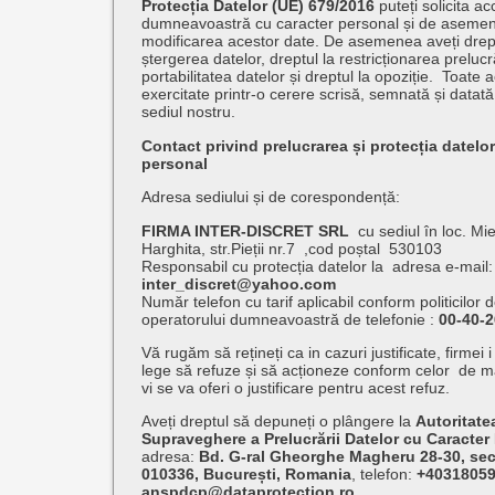
Protecția Datelor (UE) 679/2016
puteți solicita ac
dumneavoastră cu caracter personal și de asemene
modificarea acestor date. De asemenea aveți dreptu
ștergerea datelor, dreptul la restricționarea prelucră
portabilitatea datelor și dreptul la opoziție. Toate a
exercitate printr-o cerere scrisă, semnată și datată
sediul nostru.
Contact privind prelucrarea și protecția datelor
personal
Adresa sediului și de corespondență:
FIRMA INTER-DISCRET SRL
cu sediul în loc. Mi
Harghita, str.Pieții nr.7 ,cod poștal 530103
Responsabil cu protecția datelor la adresa e-mail:
inter_discret@yahoo.com
Număr telefon cu tarif aplicabil conform politicilor d
operatorului dumneavoastră de telefonie :
00-40-
Vă rugăm să rețineți ca in cazuri justificate, firmei 
lege să refuze și să acționeze conform celor de ma
vi se va oferi o justificare pentru acest refuz.
Aveți dreptul să depuneți o plângere la
Autoritate
Supraveghere a Prelucrării Datelor cu Caracter
adresa:
Bd. G-ral Gheorghe Magheru 28-30, sect
010336, București, Romania
, telefon:
+40318059
anspdcp@dataprotection.ro