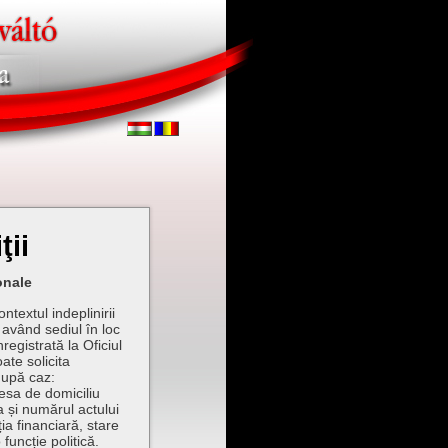
ţii
onale
ontextul indeplinirii
 având sediul în loc
nregistrată la Oficiul
oate solicita
după caz:
esa de domiciliu
 și numărul actului
ia financiară, stare
funcție politică.