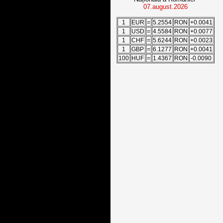
07.august.2026
1
EUR
=
5.2554
RON
+0.0041
1
USD
=
4.5584
RON
+0.0077
1
CHF
=
5.6244
RON
+0.0023
1
GBP
=
6.1277
RON
+0.0041
100
HUF
=
1.4367
RON
-0.0090