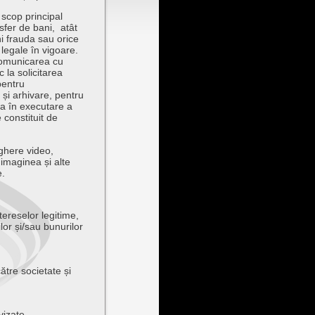
 scop principal
sfer de bani, atât
ni frauda sau orice
r legale în vigoare.
comunicarea cu
c la solicitarea
pentru
 și arhivare, pentru
ea în executare a
 constituit de
ghere video,
imaginea și alte
e.
ntereselor legitime,
lor și/sau bunurilor
către societate și
vizate,