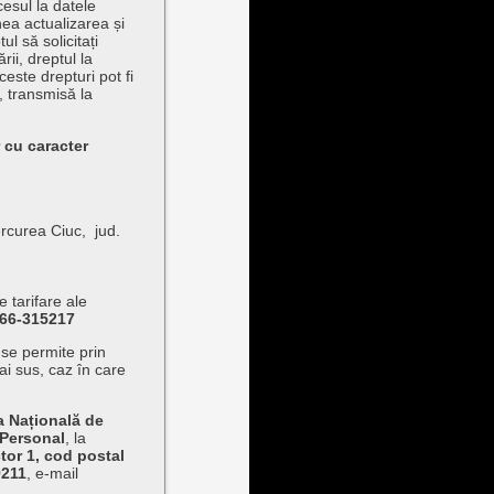
cesul la datele
a actualizarea și
l să solicitați
rii, dreptul la
ceste drepturi pot fi
, transmisă la
 cu caracter
ercurea Ciuc, jud.
e tarifare ale
266-315217
i se permite prin
i sus, caz în care
a Națională de
 Personal
, la
or 1, cod postal
211
, e-mail