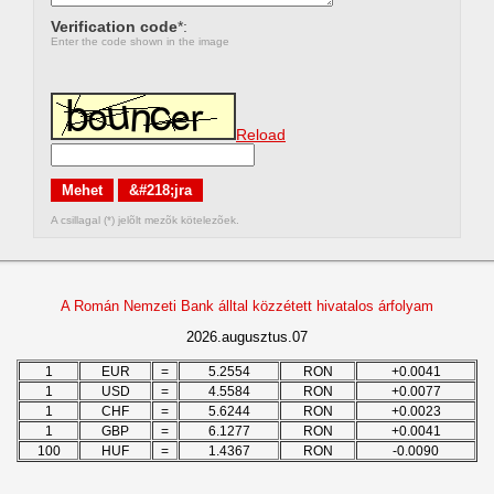
Verification code
*:
Enter the code shown in the image
Reload
A csillagal (*) jelõlt mezõk kötelezõek.
A Román Nemzeti Bank álltal közzétett hivatalos árfolyam
2026.augusztus.07
1
EUR
=
5.2554
RON
+0.0041
1
USD
=
4.5584
RON
+0.0077
1
CHF
=
5.6244
RON
+0.0023
1
GBP
=
6.1277
RON
+0.0041
100
HUF
=
1.4367
RON
-0.0090