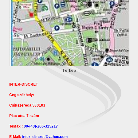
Térkép
INTER-DISCRET
Cég székhely:
Csíkszereda 530103
Piac utca 7 szám
Tel/fax :
00-(40)-266-315217
E-Mail:
inter_discret@yahoo.com